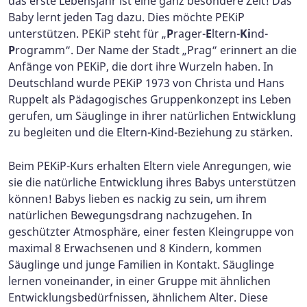
das erste Lebensjahr ist eine ganz besondere Zeit! Das
Baby lernt jeden Tag dazu. Dies möchte PEKiP
unterstützen. PEKiP steht für „
P
rager-
E
ltern-
Ki
nd-
P
rogramm“. Der Name der Stadt „Prag“ erinnert an die
Anfänge von PEKiP, die dort ihre Wurzeln haben. In
Deutschland wurde PEKiP 1973 v
on Christa und Hans
Ruppelt als Pädagogisches Gruppenkonzept ins Leben
gerufen, um Säuglinge in ihrer natürlichen Entwicklung
zu begleiten und die Eltern-Kind-Beziehung zu stärken.
Beim PEKiP-Kurs erhalten Eltern viele Anregungen, wie
sie die natürliche Entwicklung ihres Babys unterstützen
können! Babys lieben es nackig zu sein, um ihrem
natürlichen Bewegungsdrang nachzugehen. In
geschützter Atmosphäre, einer festen Kleingruppe von
maximal 8 Erwachsenen und 8 Kindern, kommen
Säuglinge und junge Familien in Kontakt. Säuglinge
lernen voneinander, in einer Gruppe mit ähnlichen
Entwicklungsbedürfnissen, ähnlichem Alter. Diese